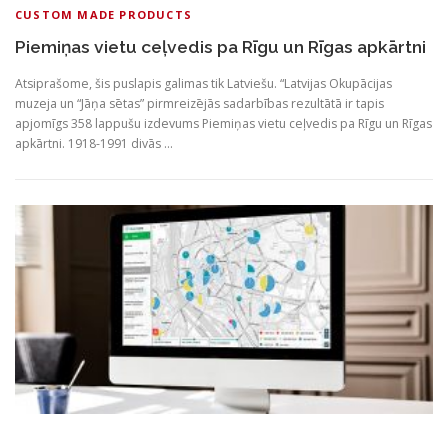
CUSTOM MADE PRODUCTS
Piemiņas vietu ceļvedis pa Rīgu un Rīgas apkārtni
Atsiprašome, šis puslapis galimas tik Latviešu. “Latvijas Okupācijas
muzeja un “Jāņa sētas” pirmreizējās sadarbības rezultātā ir tapis
apjomīgs 358 lappušu izdevums Piemiņas vietu ceļvedis pa Rīgu un Rīgas
apkārtni. 1918-1991 divās …