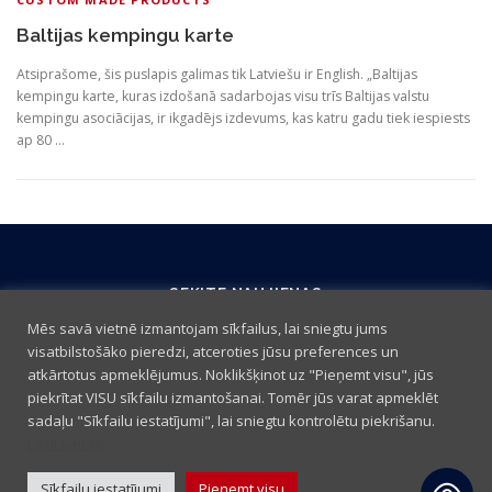
Baltijas kempingu karte
Atsiprašome, šis puslapis galimas tik Latviešu ir English. „Baltijas
kempingu karte, kuras izdošanā sadarbojas visu trīs Baltijas valstu
kempingu asociācijas, ir ikgadējs izdevums, kas katru gadu tiek iespiests
ap 80 …
SEKITE NAUJIENAS
Mēs savā vietnē izmantojam sīkfailus, lai sniegtu jums
visatbilstošāko pieredzi, atceroties jūsu preferences un
atkārtotus apmeklējumus. Noklikšķinot uz "Pieņemt visu", jūs
piekrītat VISU sīkfailu izmantošanai. Tomēr jūs varat apmeklēt
sadaļu "Sīkfailu iestatījumi", lai sniegtu kontrolētu piekrišanu.
Lasīt vairāk
Sīkfailu iestatījumi
Pieņemt visu
Pirkimo taisyklės
|
Slapukų politika