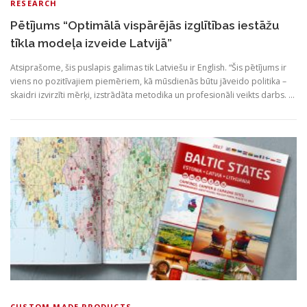
RESEARCH
Pētījums “Optimālā vispārējās izglītības iestāžu
tīkla modeļa izveide Latvijā”
Atsiprašome, šis puslapis galimas tik Latviešu ir English. “Šis pētījums ir
viens no pozitīvajiem piemēriem, kā mūsdienās būtu jāveido politika –
skaidri izvirzīti mērķi, izstrādāta metodika un profesionāli veikts darbs. …
CUSTOM MADE PRODUCTS