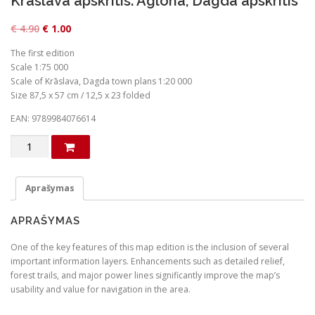
Krāslava apskritis. Aglona, Dagda apskritis
O
C
€
4.90
€
1.00
r
u
The first edition
i
r
Scale 1:75 000
g
r
Scale of Krāslava, Dagda town plans 1:20 000
Size 87,5 x 57 cm / 12,5 x 23 folded
i
e
n
n
EAN: 9789984076614
a
t
produkto
l
p
kiekis:
Krāslava
p
r
apskritis.
Aprašymas
r
i
Aglona,
i
c
Dagda
APRAŠYMAS
apskritis
c
e
e
i
One of the key features of this map edition is the inclusion of several
important information layers. Enhancements such as detailed relief,
w
s
forest trails, and major power lines significantly improve the map’s
a
:
usability and value for navigation in the area.
s
€