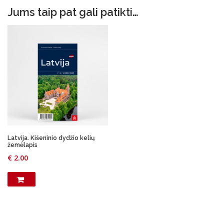
:
Jums taip pat gali patikti…
€
1
.
4
0
.
0
9
.
0
.
Latvija. Kišeninio dydžio kelių
žemėlapis
€
2.00