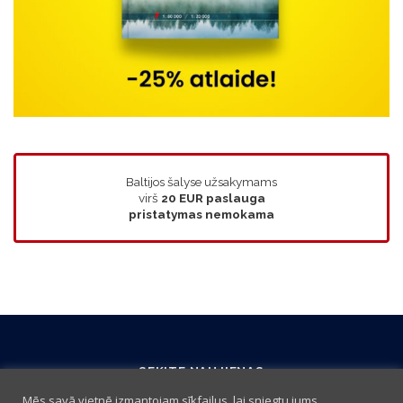
Baltijos šalyse užsakymams
virš
20 EUR
paslauga
pristatymas nemokama
SEKITE NAUJIENAS
Mēs savā vietnē izmantojam sīkfailus, lai sniegtu jums