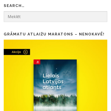
SEARCH…
GRĀMATU ATLAIŽU MARATONS – NENOKAVĒ!