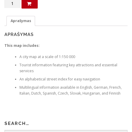
produkto
a
t
kiekis:
l
p
Crete.
p
r
Road
Aprašymas
r
i
map
i
c
APRAŠYMAS
c
e
This map includes:
e
i
w
s
A city map at a scale of 1:150 000
a
:
Tourist information featuring key attractions and essential
s
€
services
:
An alphabetical street index for easy navigation
€
2
Multilingual information available in English, German, French,
.
Italian, Dutch, Spanish, Czech, Slovak, Hungarian, and Finnish
4
0
.
0
0
.
SEARCH…
0
.