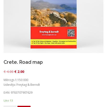
Crete. Road map
O
C
€
4.00
€
2.00
r
u
Mērogs 1:150 000
i
r
Izdevējs: Freytag & Berndt
g
r
EAN: 9783707907629
i
e
Liko 13
n
n