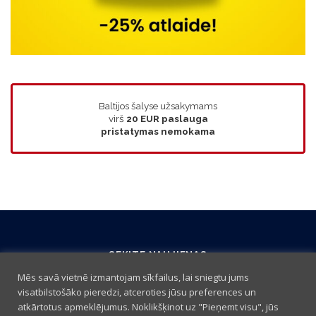
Baltijos šalyse užsakymams
virš
20 EUR
paslauga
pristatymas nemokama
SEKITE NAUJIENAS
Mēs savā vietnē izmantojam sīkfailus, lai sniegtu jums
visatbilstošāko pieredzi, atceroties jūsu preferences un
atkārtotus apmeklējumus. Noklikšķinot uz "Pieņemt visu", jūs