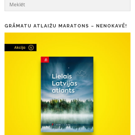
GRĀMATU ATLAIŽU MARATONS – NENOKAVĒ!