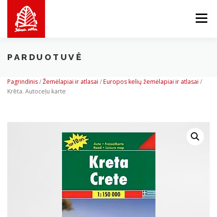
Skip
to
Menu
content
PARDUOTUVĖ
APIE MUS
MES SIŪLOME
PARDUOTUVĖ
Pagrindinis
/
Žemėlapiai ir atlasai
/
Europos kelių žemėlapiai ir atlasai
/
Krēta. Autoceļu karte
BALTICMAPS
KONTAKTAI
LV
EN
LT