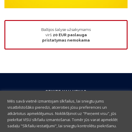
Baltijos šalyse užsakymams
virš
20 EUR
paslauga
pristatymas nemokama
SEKITE NAUJIENAS
Mēs savā vietnē izmantojam sīkfailus, lai sniegtu jums
visatbilstošāko pieredzi, atceroties jūsu preferences un
atkārtotus apmeklējumus. Noklikšķinot uz "Pieņemt visu", jūs
piekrītat VISU sīkfailu izmantošanai. Tomēr jūs varat apmeklēt
sadaļu "Sīkfailu iestatījumi", lai sniegtu kontrolētu piekrišanu.