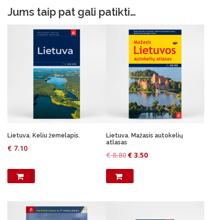
Jums taip pat gali patikti…
Lietuva. Keliu žemelapis.
Lietuva. Mažasis autokelių
atlasas
€
7.10
O
C
€
8.80
€
3.50
r
u
i
r
g
r
i
e
n
n
a
t
l
p
p
r