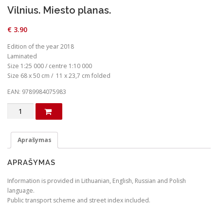
Vilnius. Miesto planas.
€
3.90
Edition of the year 2018
Laminated
Size 1:25 000 / centre 1:10 000
Size 68 x 50 cm / 11 x 23,7 cm folded
EAN: 9789984075983
produkto
kiekis:
Vilnius.
Miesto
Aprašymas
planas.
APRAŠYMAS
Information is provided in Lithuanian, English, Russian and Polish
language.
Public transport scheme and street index included.