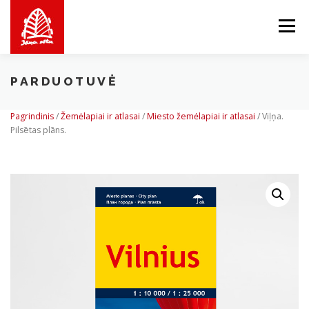
Skip
to
Menu
content
PARDUOTUVĖ
APIE MUS
MES SIŪLOME
PARDUOTUVĖ
Pagrindinis
/
Žemėlapiai ir atlasai
/
Miesto žemėlapiai ir atlasai
/
Viļņa.
Pilsētas plāns.
BALTICMAPS
KONTAKTAI
LV
EN
LT