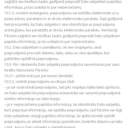
saglabā sev tiesības šaubu gadījumā pieprasīt Datu subjektam papildus
informāciju, ja tas uzskata to par nepieciešamu;
10.1.3. nosūtot iesniegumu, pieprasījumu vai sūdzību elektroniski uz e-
pasta adresi, parakstot to ar drošu elektronisko parakstu. Šajā gadījumā
tiek prezumēts, ka Datu subjekts ir sevi identificējis ar pieprasījuma
iesniegšanu, kas parakstīts ar drošu elektronisko parakstu. Vienlaicīgi
Pārzinis saglabā sev tiesības šaubu gadījumā pieprasīt Datu subjektam
papildu informāciju, ja tas uzskata to par nepieciešamu.
10.2. Datu subjektam ir pienākums, cik vien iespējams, savā
pieprasījumā precizēt datumu, laiku, vietu un citus apstākļus, kas
palīdzētu izpildīt tā pieprasījumu.
10.3. Pēc rakstveida Datu subjekta pieprasījuma saņemšanas par savu
tiesību īstenošanu Pārzinis:
10.3.1. pārliecinās par personas identitāti;
10.3.2. izvērtē pieprasījumu un rīkojas šādi:
– ja var nodrošināt pieprasījumu, tad pēc iespējas īsākā laikā izpilda to,
un Datu subjekts kā pieprasījuma iesniedzējs var saņemt pieprasījumā
minēto informāciju vai datu kopiju.
– ja ir nepieciešama papildus informācija, lai identificētu Datu subjektu,
kurš pieprasa informāciju, vai izpildītu pieprasījumu, tad Pārzinis var lūgt
Datu subjektam sniegt papildus informāciju, lai spētu korekti izpildīt
pieprasījumu un atlasīt informāciju (piemēram, konkrēts datums vai laiks
u.tml., kuros Datu subjekts ir identificējams).