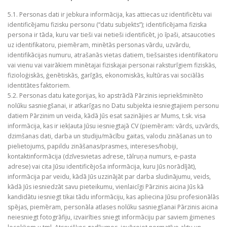
5.1. Personas dati ir jebkura informācija, kas attiecas uz identificētu vai
identificējamu fizisku personu (“datu subjekts”); identificējama fiziska
persona ir tāda, kuru var tieši vai netieši identificēt, jo īpaši, atsaucoties
uz identifikatoru, piemēram, minētās personas vārdu, uzvārdu,
identifikācijas numuru, atrašanās vietas datiem, tiešsaistes identifikatoru
vai vienu vai vairākiem minētajai fiziskajai personai raksturīgiem fiziskās,
fizioloģiskās, ģenētiskās, garīgās, ekonomiskās, kultūras vai sociālās
identitātes faktoriem.
5.2. Personas datu kategorijas, ko apstrādā Pārzinis iepriekšminēto
nolūku sasniegšanai, ir atkarīgas no Datu subjekta iesniegtajiem personu
datiem Pārzinim un veida, kādā Jūs esat sazinājies ar Mums, t.sk. visa
informācija, kas ir iekļauta Jūsu iesniegtajā CV (piemēram: vārds, uzvārds,
dzimšanas dati, darba un studiju/mācību gaitas, valodu zināšanas un to
pielietojums, papildu zināšanas/prasmes, intereses/hobiji,
kontaktinformācija (dzīvesvietas adrese, tālruņa numurs, e-pasta
adrese) vai cita Jūsu identificējoša informācija, kuru Jūs norādījāt),
informācija par veidu, kādā Jūs uzzinājāt par darba sludinājumu, veids,
kādā Jūs iesniedzāt savu pieteikumu, vienlaicīgi Pārzinis aicina Jūs kā
kandidātu iesniegt tikai tādu informāciju, kas apliecina Jūsu profesionālās
spējas, piemēram, personāla atlases nolūku sasniegšanai Pārzinis aicina
neiesniegt fotogrāfiju, izvairīties sniegt informāciju par saviem ģimenes