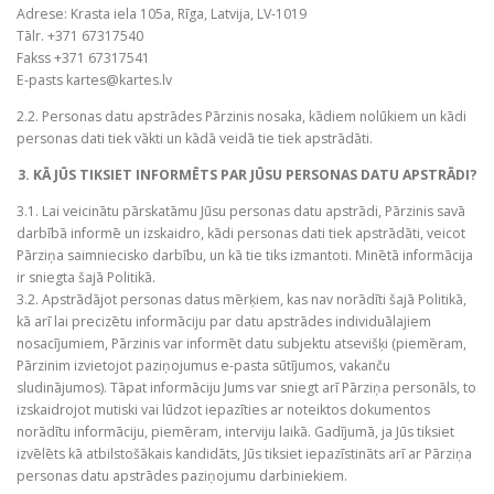
Adrese: Krasta iela 105a, Rīga, Latvija, LV-1019
Tālr. +371 67317540
Fakss +371 67317541
E-pasts kartes@kartes.lv
2.2. Personas datu apstrādes Pārzinis nosaka, kādiem nolūkiem un kādi
personas dati tiek vākti un kādā veidā tie tiek apstrādāti.
3. KĀ JŪS TIKSIET INFORMĒTS PAR JŪSU PERSONAS DATU APSTRĀDI?
3.1. Lai veicinātu pārskatāmu Jūsu personas datu apstrādi, Pārzinis savā
darbībā informē un izskaidro, kādi personas dati tiek apstrādāti, veicot
Pārziņa saimniecisko darbību, un kā tie tiks izmantoti. Minētā informācija
ir sniegta šajā Politikā.
3.2. Apstrādājot personas datus mērķiem, kas nav norādīti šajā Politikā,
kā arī lai precizētu informāciju par datu apstrādes individuālajiem
nosacījumiem, Pārzinis var informēt datu subjektu atsevišķi (piemēram,
Pārzinim izvietojot paziņojumus e-pasta sūtījumos, vakanču
sludinājumos). Tāpat informāciju Jums var sniegt arī Pārziņa personāls, to
izskaidrojot mutiski vai lūdzot iepazīties ar noteiktos dokumentos
norādītu informāciju, piemēram, interviju laikā. Gadījumā, ja Jūs tiksiet
izvēlēts kā atbilstošākais kandidāts, Jūs tiksiet iepazīstināts arī ar Pārziņa
personas datu apstrādes paziņojumu darbiniekiem.