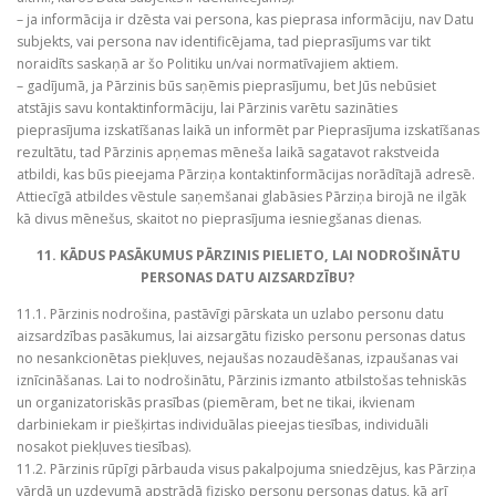
– ja informācija ir dzēsta vai persona, kas pieprasa informāciju, nav Datu
subjekts, vai persona nav identificējama, tad pieprasījums var tikt
noraidīts saskaņā ar šo Politiku un/vai normatīvajiem aktiem.
– gadījumā, ja Pārzinis būs saņēmis pieprasījumu, bet Jūs nebūsiet
atstājis savu kontaktinformāciju, lai Pārzinis varētu sazināties
pieprasījuma izskatīšanas laikā un informēt par Pieprasījuma izskatīšanas
rezultātu, tad Pārzinis apņemas mēneša laikā sagatavot rakstveida
atbildi, kas būs pieejama Pārziņa kontaktinformācijas norādītajā adresē.
Attiecīgā atbildes vēstule saņemšanai glabāsies Pārziņa birojā ne ilgāk
kā divus mēnešus, skaitot no pieprasījuma iesniegšanas dienas.
11. KĀDUS PASĀKUMUS PĀRZINIS PIELIETO, LAI NODROŠINĀTU
PERSONAS DATU AIZSARDZĪBU?
11.1. Pārzinis nodrošina, pastāvīgi pārskata un uzlabo personu datu
aizsardzības pasākumus, lai aizsargātu fizisko personu personas datus
no nesankcionētas piekļuves, nejaušas nozaudēšanas, izpaušanas vai
iznīcināšanas. Lai to nodrošinātu, Pārzinis izmanto atbilstošas tehniskās
un organizatoriskās prasības (piemēram, bet ne tikai, ikvienam
darbiniekam ir piešķirtas individuālas pieejas tiesības, individuāli
nosakot piekļuves tiesības).
11.2. Pārzinis rūpīgi pārbauda visus pakalpojuma sniedzējus, kas Pārziņa
vārdā un uzdevumā apstrādā fizisko personu personas datus, kā arī