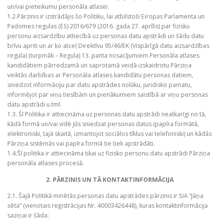
un/vai pieteikumu personāla atlasei.
1.2.Pārzinis ir izstrādājis šo Politiku, lai atbilstoši Eiropas Parlamenta un
Padomes regulas (ES) 2016/679 (2016. gada 27. aprīlis) par fizisku
personu aizsardzību attiecībā uz personas datu apstrādi un šādu datu
brīvu apriti un ar ko atceļ Direktīvu 95/46/EK (Vispārīgā datu aizsardzības
regula) (turpmāk – Regula) 13. panta nosacījumiem Personāla atlases
kandidātiem pārredzamā un saprotamā veidā izskaidrotu Pārziņa
veiktās darbības ar Personāla atlases kandidātu personas datiem,
sniedzot informāciju par datu apstrādes nolūku, juridisko pamatu,
informējot par viņu tiesībām un pienākumiem saistībā ar viņu personas
datu apstrādi u.tml.
1.3. Šī Politika ir attiecināma uz personas datu apstrādi neatkarīgi no tā,
kādā formā un/vai vidē Jūs sniedzat personas datus (papīra formātā,
elektroniski, tajā skaitā, izmantojot sociālos tīklus vai telefoniski) un kādās
Pārziņa sistēmās vai papīra formā tie tiek apstrādāti.
1.4.Šī politika ir attiecināma tikai uz fizisko personu datu apstrādi Pārziņa
personāla atlases procesā.
2. PĀRZINIS UN TĀ KONTAKTINFORMĀCIJA
2.1. Šajā Politikā minētās personas datu apstrādes pārzinis ir SIA “Jāņa
sēta” (vienotais reģistrācijas Nr. 40003426448), kuras kontaktinformācija
saziņai ir šāda: