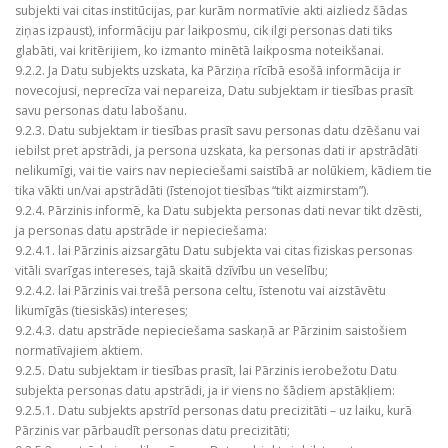
subjekti vai citas institūcijas, par kurām normatīvie akti aizliedz šādas
ziņas izpaust), informāciju par laikposmu, cik ilgi personas dati tiks
glabāti, vai kritērijiem, ko izmanto minētā laikposma noteikšanai.
9.2.2. Ja Datu subjekts uzskata, ka Pārziņa rīcībā esošā informācija ir
novecojusi, neprecīza vai nepareiza, Datu subjektam ir tiesības prasīt
savu personas datu labošanu.
9.2.3. Datu subjektam ir tiesības prasīt savu personas datu dzēšanu vai
iebilst pret apstrādi, ja persona uzskata, ka personas dati ir apstrādāti
nelikumīgi, vai tie vairs nav nepieciešami saistībā ar nolūkiem, kādiem tie
tika vākti un/vai apstrādāti (īstenojot tiesības “tikt aizmirstam”).
9.2.4. Pārzinis informē, ka Datu subjekta personas dati nevar tikt dzēsti,
ja personas datu apstrāde ir nepieciešama:
9.2.4.1. lai Pārzinis aizsargātu Datu subjekta vai citas fiziskas personas
vitāli svarīgas intereses, tajā skaitā dzīvību un veselību;
9.2.4.2. lai Pārzinis vai trešā persona celtu, īstenotu vai aizstāvētu
likumīgās (tiesiskās) intereses;
9.2.4.3. datu apstrāde nepieciešama saskaņā ar Pārzinim saistošiem
normatīvajiem aktiem.
9.2.5. Datu subjektam ir tiesības prasīt, lai Pārzinis ierobežotu Datu
subjekta personas datu apstrādi, ja ir viens no šādiem apstākļiem:
9.2.5.1. Datu subjekts apstrīd personas datu precizitāti – uz laiku, kurā
Pārzinis var pārbaudīt personas datu precizitāti;