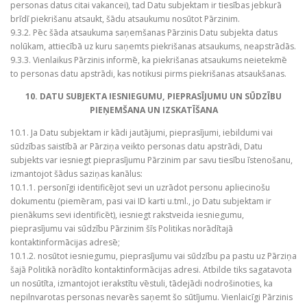
personas datus citai vakancei), tad Datu subjektam ir tiesības jebkurā
brīdī piekrišanu atsaukt, šādu atsaukumu nosūtot Pārzinim.
9.3.2. Pēc šāda atsaukuma saņemšanas Pārzinis Datu subjekta datus
nolūkam, attiecībā uz kuru saņemts piekrišanas atsaukums, neapstrādās.
9.3.3. Vienlaikus Pārzinis informē, ka piekrišanas atsaukums neietekmē
to personas datu apstrādi, kas notikusi pirms piekrišanas atsaukšanas.
10. DATU SUBJEKTA IESNIEGUMU, PIEPRASĪJUMU UN SŪDZĪBU
PIEŅEMŠANA UN IZSKATĪŠANA
10.1. Ja Datu subjektam ir kādi jautājumi, pieprasījumi, iebildumi vai
sūdzības saistībā ar Pārziņa veikto personas datu apstrādi, Datu
subjekts var iesniegt pieprasījumu Pārzinim par savu tiesību īstenošanu,
izmantojot šādus saziņas kanālus:
10.1.1. personīgi identificējot sevi un uzrādot personu apliecinošu
dokumentu (piemēram, pasi vai ID karti u.tml., jo Datu subjektam ir
pienākums sevi identificēt), iesniegt rakstveida iesniegumu,
pieprasījumu vai sūdzību Pārzinim šīs Politikas norādītajā
kontaktinformācijas adresē;
10.1.2. nosūtot iesniegumu, pieprasījumu vai sūdzību pa pastu uz Pārziņa
šajā Politikā norādīto kontaktinformācijas adresi. Atbilde tiks sagatavota
un nosūtīta, izmantojot ierakstītu vēstuli, tādejādi nodrošinoties, ka
nepilnvarotas personas nevarēs saņemt šo sūtījumu. Vienlaicīgi Pārzinis