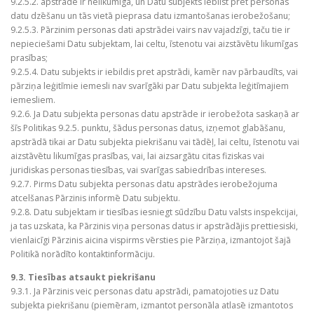
9.2.5.2. apstrāde ir nelikumīga, un Datu subjekts iebilst pret personas
datu dzēšanu un tās vietā pieprasa datu izmantošanas ierobežošanu;
9.2.5.3. Pārzinim personas dati apstrādei vairs nav vajadzīgi, taču tie ir
nepieciešami Datu subjektam, lai celtu, īstenotu vai aizstāvētu likumīgas
prasības;
9.2.5.4. Datu subjekts ir iebildis pret apstrādi, kamēr nav pārbaudīts, vai
pārziņa leģitīmie iemesli nav svarīgāki par Datu subjekta leģitīmajiem
iemesliem.
9.2.6. Ja Datu subjekta personas datu apstrāde ir ierobežota saskaņā ar
šīs Politikas 9.2.5. punktu, šādus personas datus, izņemot glabāšanu,
apstrādā tikai ar Datu subjekta piekrišanu vai tādēļ, lai celtu, īstenotu vai
aizstāvētu likumīgas prasības, vai, lai aizsargātu citas fiziskas vai
juridiskas personas tiesības, vai svarīgas sabiedrības intereses.
9.2.7. Pirms Datu subjekta personas datu apstrādes ierobežojuma
atcelšanas Pārzinis informē Datu subjektu.
9.2.8. Datu subjektam ir tiesības iesniegt sūdzību Datu valsts inspekcijai,
ja tas uzskata, ka Pārzinis viņa personas datus ir apstrādājis prettiesiski,
vienlaicīgi Pārzinis aicina vispirms vērsties pie Pārziņa, izmantojot šajā
Politikā norādīto kontaktinformāciju.
9.3. Tiesības atsaukt piekrišanu
9.3.1. Ja Pārzinis veic personas datu apstrādi, pamatojoties uz Datu
subjekta piekrišanu (piemēram, izmantot personāla atlasē izmantotos