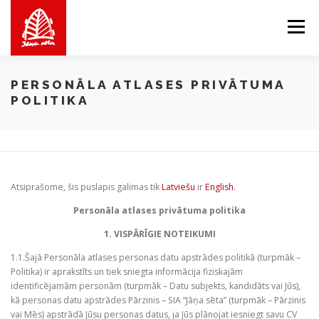
Skip
to
Menu
content
APIE MUS
MES SIŪLOME
PARDUOTUVĖ
PERSONĀLA ATLASES PRIVĀTUMA
POLITIKA
BALTICMAPS
KONTAKTAI
LV
EN
LT
Atsiprašome, šis puslapis galimas tik
Latviešu
ir
English
.
Personāla atlases privātuma politika
1. VISPĀRĪGIE NOTEIKUMI
1.1.Šajā Personāla atlases personas datu apstrādes politikā (turpmāk –
Politika) ir aprakstīts un tiek sniegta informācija fiziskajām
identificējamām personām (turpmāk – Datu subjekts, kandidāts vai Jūs),
kā personas datu apstrādes Pārzinis – SIA “Jāņa sēta” (turpmāk – Pārzinis
vai Mēs) apstrādā Jūsu personas datus, ja Jūs plānojat iesniegt savu CV