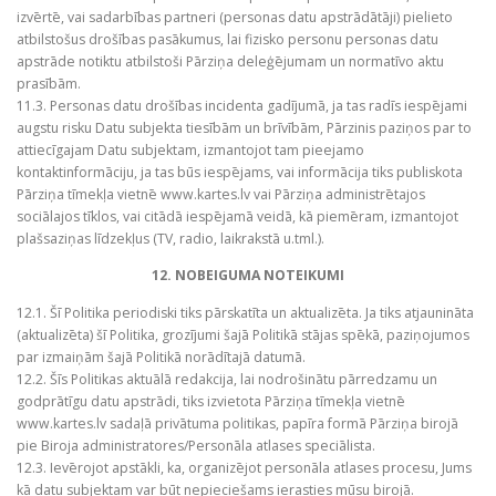
izvērtē, vai sadarbības partneri (personas datu apstrādātāji) pielieto
atbilstošus drošības pasākumus, lai fizisko personu personas datu
apstrāde notiktu atbilstoši Pārziņa deleģējumam un normatīvo aktu
prasībām.
11.3. Personas datu drošības incidenta gadījumā, ja tas radīs iespējami
augstu risku Datu subjekta tiesībām un brīvībām, Pārzinis paziņos par to
attiecīgajam Datu subjektam, izmantojot tam pieejamo
kontaktinformāciju, ja tas būs iespējams, vai informācija tiks publiskota
Pārziņa tīmekļa vietnē www.kartes.lv vai Pārziņa administrētajos
sociālajos tīklos, vai citādā iespējamā veidā, kā piemēram, izmantojot
plašsaziņas līdzekļus (TV, radio, laikrakstā u.tml.).
12. NOBEIGUMA NOTEIKUMI
12.1. Šī Politika periodiski tiks pārskatīta un aktualizēta. Ja tiks atjaunināta
(aktualizēta) šī Politika, grozījumi šajā Politikā stājas spēkā, paziņojumos
par izmaiņām šajā Politikā norādītajā datumā.
12.2. Šīs Politikas aktuālā redakcija, lai nodrošinātu pārredzamu un
godprātīgu datu apstrādi, tiks izvietota Pārziņa tīmekļa vietnē
www.kartes.lv sadaļā privātuma politikas, papīra formā Pārziņa birojā
pie Biroja administratores/Personāla atlases speciālista.
12.3. Ievērojot apstākli, ka, organizējot personāla atlases procesu, Jums
kā datu subjektam var būt nepieciešams ierasties mūsu birojā.