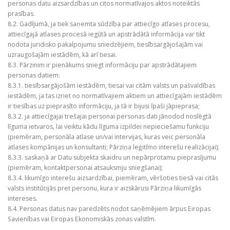
personas datu aizsardzības un citos normatīvajos aktos noteiktās
prasības.
8.2. Gadījumā, ja tiek saņemta sūdzība par attiecīgo atlases procesu,
attiecīgajā atlases procesā iegūtā un apstrādātā informācija var tikt
nodota juridisko pakalpojumu sniedzējiem, tiesībsargājošajām vai
uzraugošajām iestādēm, kā arī tiesai.
8.3. Pārzinim ir pienākums sniegt informāciju par apstrādātajiem
personas datiem:
8.3.1. tiesībsargājošām iestādēm, tiesai vai citām valsts un pašvaldības
iestādēm, ja tas izriet no normatīvajiem aktiem un attiecīgajām iestādēm
ir tiesības uz pieprasīto informāciju, ja tā ir bijusi īpaši jāpieprasa;
8.3.2. ja attiecīgajai trešajai personai personas dati jānodod noslēgtā
līguma ietvaros, lai veiktu kādu līguma izpildei nepieciešamu funkciju
(piemēram, personāla atlase un/vai intervijas, kuras veic personāla
atlases kompānijas un konsultanti; Pārziņa leģitīmo interešu realizācijai);
8.3.3. saskaņā ar Datu subjekta skaidru un nepārprotamu pieprasījumu
(piemēram, kontaktpersonai atsauksmju sniegšanai);
8.3.4. likumīgo interešu aizsardzībai, piemēram, vēršoties tiesā vai citās
valsts institūcijās pret personu, kura ir aizskārusi Pārziņa likumīgās
intereses.
8.4. Personas datus nav paredzēts nodot saņēmējiem ārpus Eiropas
Savienības vai Eiropas Ekonomiskās zonas valstīm.