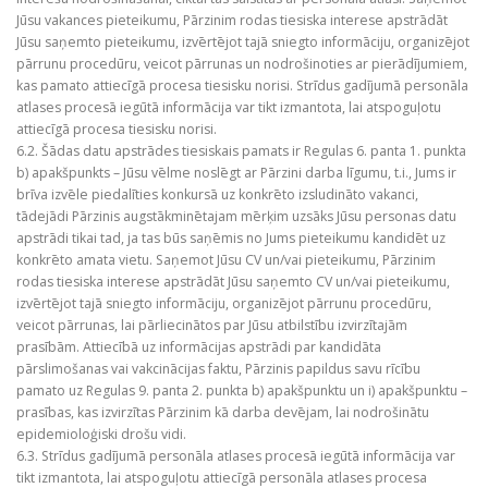
Jūsu vakances pieteikumu, Pārzinim rodas tiesiska interese apstrādāt
Jūsu saņemto pieteikumu, izvērtējot tajā sniegto informāciju, organizējot
pārrunu procedūru, veicot pārrunas un nodrošinoties ar pierādījumiem,
kas pamato attiecīgā procesa tiesisku norisi. Strīdus gadījumā personāla
atlases procesā iegūtā informācija var tikt izmantota, lai atspoguļotu
attiecīgā procesa tiesisku norisi.
6.2. Šādas datu apstrādes tiesiskais pamats ir Regulas 6. panta 1. punkta
b) apakšpunkts – Jūsu vēlme noslēgt ar Pārzini darba līgumu, t.i., Jums ir
brīva izvēle piedalīties konkursā uz konkrēto izsludināto vakanci,
tādejādi Pārzinis augstākminētajam mērķim uzsāks Jūsu personas datu
apstrādi tikai tad, ja tas būs saņēmis no Jums pieteikumu kandidēt uz
konkrēto amata vietu. Saņemot Jūsu CV un/vai pieteikumu, Pārzinim
rodas tiesiska interese apstrādāt Jūsu saņemto CV un/vai pieteikumu,
izvērtējot tajā sniegto informāciju, organizējot pārrunu procedūru,
veicot pārrunas, lai pārliecinātos par Jūsu atbilstību izvirzītajām
prasībām. Attiecībā uz informācijas apstrādi par kandidāta
pārslimošanas vai vakcinācijas faktu, Pārzinis papildus savu rīcību
pamato uz Regulas 9. panta 2. punkta b) apakšpunktu un i) apakšpunktu –
prasības, kas izvirzītas Pārzinim kā darba devējam, lai nodrošinātu
epidemioloģiski drošu vidi.
6.3. Strīdus gadījumā personāla atlases procesā iegūtā informācija var
tikt izmantota, lai atspoguļotu attiecīgā personāla atlases procesa