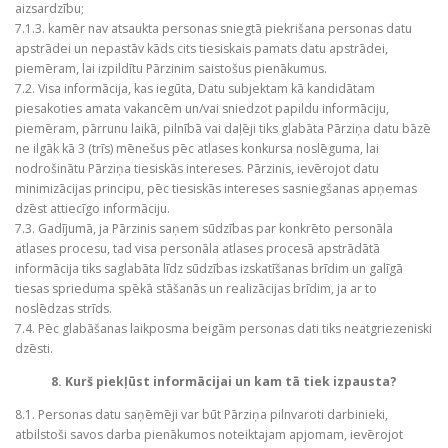
aizsardzību;
7.1.3. kamēr nav atsaukta personas sniegtā piekrišana personas datu
apstrādei un nepastāv kāds cits tiesiskais pamats datu apstrādei,
piemēram, lai izpildītu Pārzinim saistošus pienākumus.
7.2. Visa informācija, kas iegūta, Datu subjektam kā kandidātam
piesakoties amata vakancēm un/vai sniedzot papildu informāciju,
piemēram, pārrunu laikā, pilnībā vai daļēji tiks glabāta Pārziņa datu bāzē
ne ilgāk kā 3 (trīs) mēnešus pēc atlases konkursa noslēguma, lai
nodrošinātu Pārziņa tiesiskās intereses. Pārzinis, ievērojot datu
minimizācijas principu, pēc tiesiskās intereses sasniegšanas apņemas
dzēst attiecīgo informāciju.
7.3. Gadījumā, ja Pārzinis saņem sūdzības par konkrēto personāla
atlases procesu, tad visa personāla atlases procesā apstrādātā
informācija tiks saglabāta līdz sūdzības izskatīšanas brīdim un galīgā
tiesas sprieduma spēkā stāšanās un realizācijas brīdim, ja ar to
noslēdzas strīds.
7.4. Pēc glabāšanas laikposma beigām personas dati tiks neatgriezeniski
dzēsti.
8. Kurš piekļūst informācijai un kam tā tiek izpausta?
8.1. Personas datu saņēmēji var būt Pārziņa pilnvaroti darbinieki,
atbilstoši savos darba pienākumos noteiktajam apjomam, ievērojot