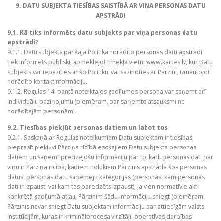
9. DATU SUBJEKTA TIESĪBAS SAISTĪBĀ AR VIŅA PERSONAS DATU
APSTRĀDI
9.1. Kā tiks informēts datu subjekts par viņa personas datu
apstrādi?
9.1.1. Datu subjekts par šajā Politikā norādīto personas datu apstrādi
tiek informēts publiski, apmeklējot tīmekļa vietni www.kartes.lv, kur Datu
subjekts var iepazīties ar šo Politiku, vai sazinoties ar Pārzini, izmantojot
norādīto kontaktinformāciju.
9.1.2. Regulas 14. pantā noteiktajos gadījumos persona var saņemt arī
individuālu paziņojumu (piemēram, par saņemto atsauksmi no
norādītajām personām).
9.2. Tiesības piekļūt personas datiem un labot tos
9.2.1. Saskaņā ar Regulas noteikumiem Datu subjektam ir tiesības
pieprasīt piekļuvi Pārziņa rīcībā esošajiem Datu subjekta personas
datiem un saņemt precizējošu informāciju par to, kādi personas dati par
viņu ir Pārziņa rīcībā, kādiem nolūkiem Pārzinis apstrādā šos personas
datus, personas datu saņēmēju kategorijas (personas, kam personas
dati ir izpausti vai kam tos paredzēts izpaust), ja vien normatīvie akti
konkrētā gadījumā atļauj Pārzinim šādu informāciju sniegt (piemēram,
Pārzinis nevar sniegt Datu subjektam informāciju par attiecīgām valsts
institūcijām, kuras ir kriminālprocesa virzītāji, operatīvas darbības