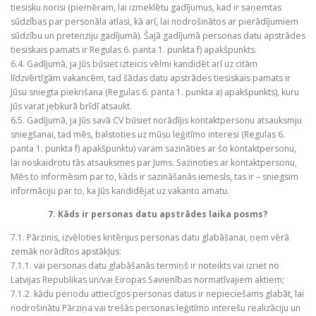
tiesisku norisi (piemēram, lai izmeklētu gadījumus, kad ir saņemtas
sūdzības par personāla atlasi, kā arī, lai nodrošinātos ar pierādījumiem
sūdzību un pretenziju gadījumā). Šajā gadījumā personas datu apstrādes
tiesiskais pamats ir Regulas 6. panta 1. punkta f) apakšpunkts.
6.4. Gadījumā, ja Jūs būsiet izteicis vēlmi kandidēt arī uz citām
līdzvērtīgām vakancēm, tad šādas datu apstrādes tiesiskais pamats ir
Jūsu sniegta piekrišana (Regulas 6. panta 1. punkta a) apakšpunkts), kuru
Jūs varat jebkurā brīdī atsaukt.
6.5. Gadījumā, ja Jūs savā CV būsiet norādījis kontaktpersonu atsauksmju
sniegšanai, tad mēs, balstoties uz mūsu leģitīmo interesi (Regulas 6.
panta 1. punkta f) apakšpunktu) varam sazināties ar šo kontaktpersonu,
lai noskaidrotu tās atsauksmes par Jums. Sazinoties ar kontaktpersonu,
Mēs to informēsim par to, kāds ir sazināšanās iemesls, tas ir – sniegsim
informāciju par to, ka Jūs kandidējat uz vakanto amatu.
7. Kāds ir personas datu apstrādes laika posms?
7.1. Pārzinis, izvēloties kritērijus personas datu glabāšanai, ņem vērā
zemāk norādītos apstākļus:
7.1.1. vai personas datu glabāšanās termiņš ir noteikts vai izriet no
Latvijas Republikas un/vai Eiropas Savienības normatīvajiem aktiem;
7.1.2. kādu periodu attiecīgos personas datus ir nepieciešams glabāt, lai
nodrošinātu Pārziņa vai trešās personas leģitīmo interešu realizāciju un