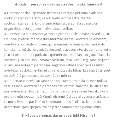
4. Kāds ir personas datu apstrādes nolūks (mērķis)?
4.1. Personas datu apstrāde tiek veikta Pārziņa personāla atlases
nodrošināšanas mērķim, kā arī izrietošam tiesisko interešu
nodrošināšanas mērķim, lai pierādītu, ka personāla atlase tika
organizēta, ievērojot normatīvo aktu prasības.
4.2. Personāla atlases mērķa sasniegšanas nolūkam Pārzinis veiks Jūsu
CV un/vai pieteikumā sniegtās informācijas datu apstrādi (piemēram,
izvērtēs tajā sniegto informāciju, sazināsies ar Jums uz Jūsu norādīto
kontaktinformāciju, organizēs personāla atlases intervijas ar Jums, veiks
Jūsu kā pretendenta pārbaužu (piemēram, testēšanu) organizēšanu, lai
izvērtētu Jūsu atbilstību amata prasībām, atsauksmju iegūšana no Jums
un Jūsu norādītajām personām, sagatavos atlases procesa rezultātu
izvērtēšanas dokumentāciju) un veiks citas darbības, kas saprātīgi izriet
no definētā personas datu apstrādes mērķa.
4.3. Tiesisko interešu aizsardzības nolūkam personāla atlases nolūka
sasniegšanai apstrādātie personas dati var tikt izmantoti, lai atrisinātu
pret mums izteiktos pārmetumus par personāla atlases tiesisku norisi,
proti, ka mēs neesam pārkāpuši diskriminācijas aizlieguma prasības un
ka mūsu lēmumi par labāko kandidātu ir balstīti tikai uz kandidāta
profesionālajām spējām izpildīt paredzamos darba pienākumus.
5. Kādus personas datus apstrādā Pārzinis?