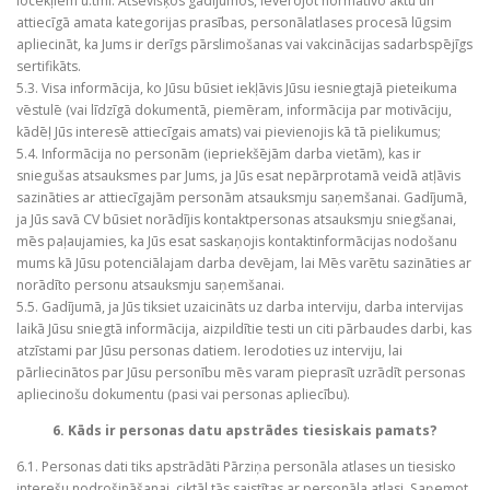
locekļiem u.tml. Atsevišķos gadījumos, ievērojot normatīvo aktu un
attiecīgā amata kategorijas prasības, personālatlases procesā lūgsim
apliecināt, ka Jums ir derīgs pārslimošanas vai vakcinācijas sadarbspējīgs
sertifikāts.
5.3. Visa informācija, ko Jūsu būsiet iekļāvis Jūsu iesniegtajā pieteikuma
vēstulē (vai līdzīgā dokumentā, piemēram, informācija par motivāciju,
kādēļ Jūs interesē attiecīgais amats) vai pievienojis kā tā pielikumus;
5.4. Informācija no personām (iepriekšējām darba vietām), kas ir
sniegušas atsauksmes par Jums, ja Jūs esat nepārprotamā veidā atļāvis
sazināties ar attiecīgajām personām atsauksmju saņemšanai. Gadījumā,
ja Jūs savā CV būsiet norādījis kontaktpersonas atsauksmju sniegšanai,
mēs paļaujamies, ka Jūs esat saskaņojis kontaktinformācijas nodošanu
mums kā Jūsu potenciālajam darba devējam, lai Mēs varētu sazināties ar
norādīto personu atsauksmju saņemšanai.
5.5. Gadījumā, ja Jūs tiksiet uzaicināts uz darba interviju, darba intervijas
laikā Jūsu sniegtā informācija, aizpildītie testi un citi pārbaudes darbi, kas
atzīstami par Jūsu personas datiem. Ierodoties uz interviju, lai
pārliecinātos par Jūsu personību mēs varam pieprasīt uzrādīt personas
apliecinošu dokumentu (pasi vai personas apliecību).
6. Kāds ir personas datu apstrādes tiesiskais pamats?
6.1. Personas dati tiks apstrādāti Pārziņa personāla atlases un tiesisko
interešu nodrošināšanai, ciktāl tās saistītas ar personāla atlasi. Saņemot