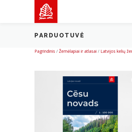
Skip
to
content
PARDUOTUVĖ
Pagrindinis
/
Žemėlapiai ir atlasai
/
Latvijos kelių že