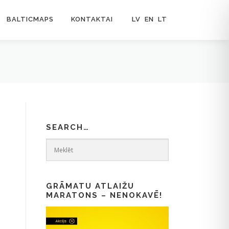
BALTICMAPS
KONTAKTAI
LV
EN
LT
SEARCH…
GRĀMATU ATLAIŽU
MARATONS – NENOKAVĒ!