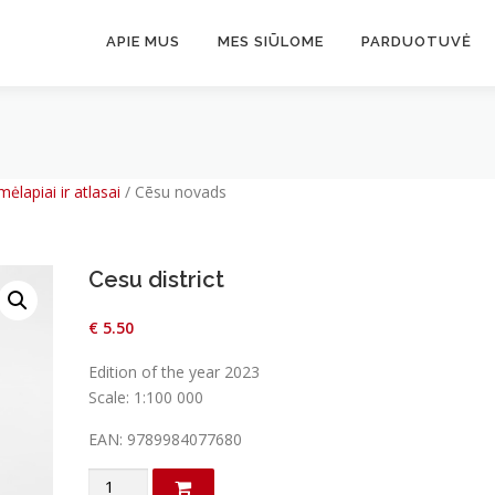
APIE MUS
MES SIŪLOME
PARDUOTUVĖ
mėlapiai ir atlasai
/
Cēsu novads
Cesu district
€
5.50
Edition of the year 2023
Scale: 1:100 000
EAN: 9789984077680
produkto