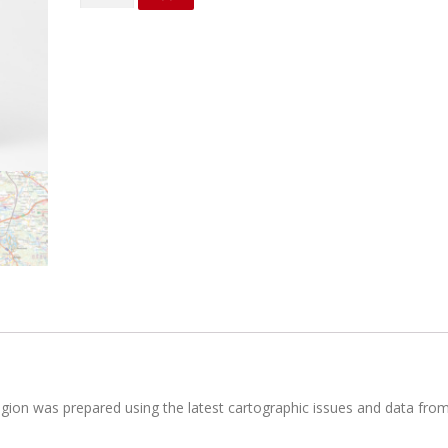
kiekis:
Cesu
district
region was prepared using the latest cartographic issues and data fro