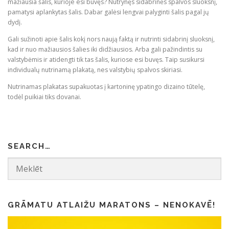
mažiausia šalis, kurioje esi buvęs? Nutrynęs sidabrinės spalvos sluoksnį,
1
9
pamatysi aplankytas šalis. Dabar galėsi lengvai palyginti šalis pagal jų
9
5
dydį.
.
.
Gali sužinoti apie šalis kokį nors naują faktą ir nutrinti sidabrinį sluoksnį,
9
kad ir nuo mažiausios šalies iki didžiausios. Arba gali pažindintis su
5
valstybėmis ir atidengti tik tas šalis, kuriose esi buvęs. Taip susikursi
.
individualų nutrinamą plakatą, nes valstybių spalvos skiriasi.
Nutrinamas plakatas supakuotas į kartoninę ypatingo dizaino tūtelę,
todėl puikiai tiks dovanai.
SEARCH…
GRĀMATU ATLAIŽU MARATONS – NENOKAVĒ!