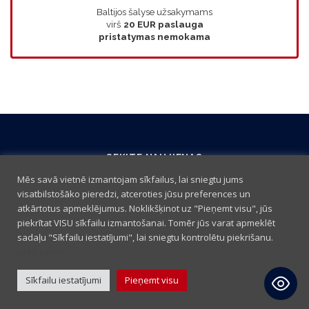
Baltijos šalyse užsakymams
virš
20 EUR
paslauga
pristatymas nemokama
SEKITE NAUJIENAS
Mēs savā vietnē izmantojam sīkfailus, lai sniegtu jums
visatbilstošāko pieredzi, atceroties jūsu preferences un
atkārtotus apmeklējumus. Noklikšķinot uz "Pieņemt visu", jūs
piekrītat VISU sīkfailu izmantošanai. Tomēr jūs varat apmeklēt
sadaļu "Sīkfailu iestatījumi", lai sniegtu kontrolētu piekrišanu.
Lasīt vairāk
Sīkfailu iestatījumi
Pieņemt visu
Pirkimo taisyklės
|
Slapukų politika