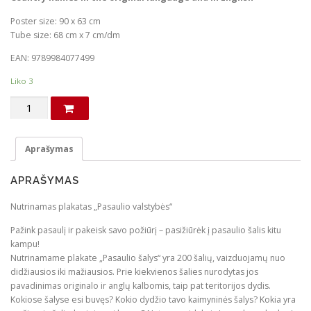
i
r
Poster size: 90 x 63 cm
g
r
Tube size: 68 cm x 7 cm/dm
i
e
EAN: 9789984077499
n
n
a
t
Liko 3
l
p
produkto
p
r
kiekis:
Scratch-
r
i
off
Aprašymas
i
c
poster
c
e
"Countries
APRAŠYMAS
of
e
i
the
w
s
Nutrinamas plakatas „Pasaulio valstybės“
World"
a
:
(outlet)
Pažink pasaulį ir pakeisk savo požiūrį – pasižiūrėk į pasaulio šalis kitu
s
€
kampu!
Nutrinamame plakate „Pasaulio šalys“ yra 200 šalių, vaizduojamų nuo
:
didžiausios iki mažiausios. Prie kiekvienos šalies nurodytas jos
€
9
pavadinimas originalo ir anglų kalbomis, taip pat teritorijos dydis.
.
Kokiose šalyse esi buvęs? Kokio dydžio tavo kaimyninės šalys? Kokia yra