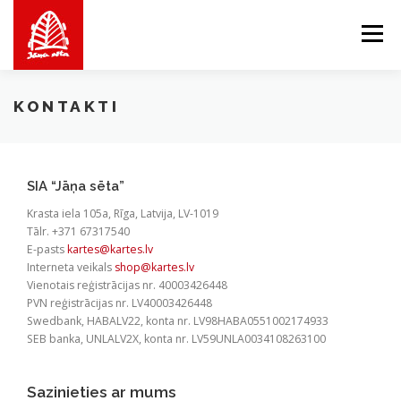
Skip
to
Menu
content
PAR MUMS
MĒS PIEDĀVĀJAM
VEIKALS
KONTAKTI
BALTICMAPS
KONTAKTI
LV
EN
LT
SIA “Jāņa sēta”
Krasta iela 105a, Rīga, Latvija, LV-1019
Tālr. +371 67317540
E-pasts
kartes@kartes.lv
Interneta veikals
shop@kartes.lv
Vienotais reģistrācijas nr. 40003426448
PVN reģistrācijas nr. LV40003426448
Swedbank, HABALV22, konta nr. LV98HABA0551002174933
SEB banka, UNLALV2X, konta nr. LV59UNLA0034108263100
Sazinieties ar mums