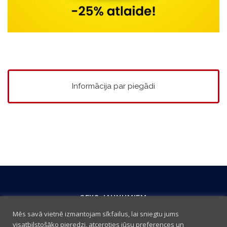
Informācija par piegādi
SEKO JAUNUMIEM
Mēs savā vietnē izmantojam sīkfailus, lai sniegtu jums
visatbilstošāko pieredzi, atceroties jūsu preferences un