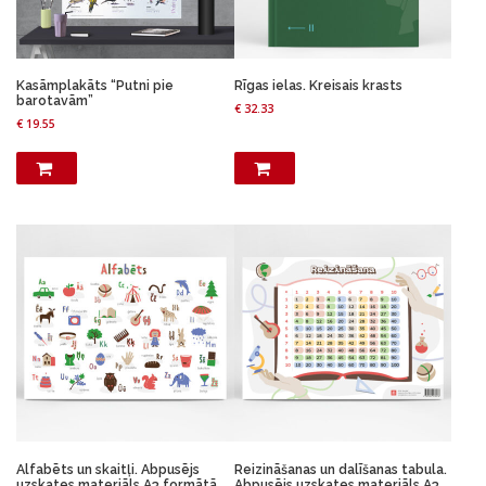
Kasāmplakāts “Putni pie
Rīgas ielas. Kreisais krasts
barotavām”
€
32.33
€
19.55
Alfabēts un skaitļi. Abpusējs
Reizināšanas un dalīšanas tabula.
uzskates materiāls A3 formātā.
Abpusējs uzskates materiāls A3