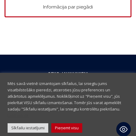
Informācija par piegādi
SEKO JAUNUMIEM
Mēs savā vietnē izmantojam sīkfailus, lai sniegtu jums
visatbilstošāko pieredzi, atceroties jūsu preferences un
atkārtotus apmeklējumus. Noklikšķinot uz "Pieņemt visu", jūs
piekrītat VISU sīkfailu izmantošanai. Tomēr jūs varat apmeklēt
sadaļu "Sīkfailu iestatījumi", lai sniegtu kontrolētu piekrišanu.
Lasīt vairāk
Sīkfailu iestatījumi
Pieņemt visu
Iepirkšanās noteikumi
|
Sīkdatņu politika