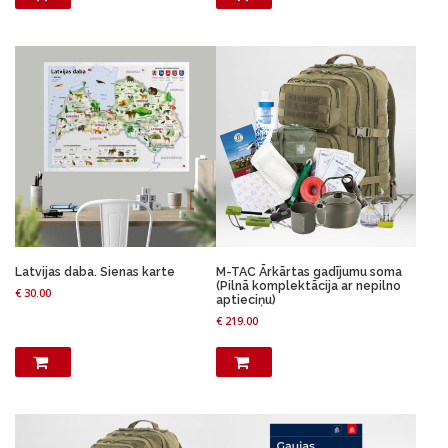
Latvijas daba. Sienas karte
M-TAC Ārkārtas gadījumu soma
(Pilnā komplektācija ar nepilno
€
30.00
aptieciņu)
€
219.00