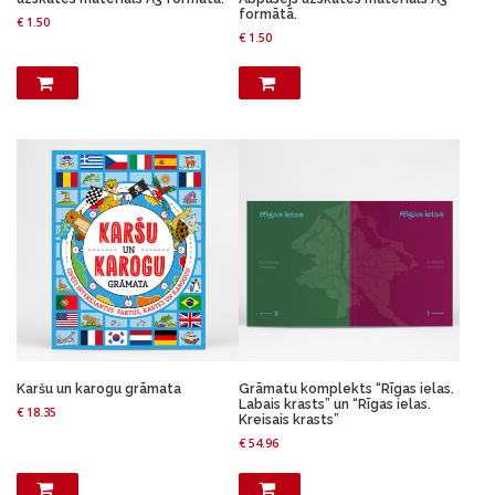
formātā.
€
1.50
€
1.50
Karšu un karogu grāmata
Grāmatu komplekts “Rīgas ielas.
Labais krasts” un “Rīgas ielas.
€
18.35
Kreisais krasts”
€
54.96