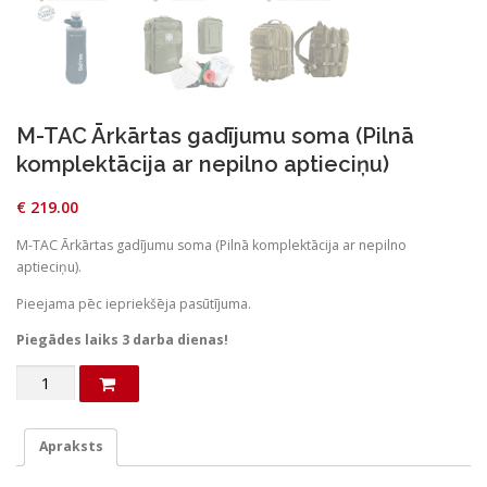
M-TAC Ārkārtas gadījumu soma (Pilnā
komplektācija ar nepilno aptieciņu)
€
219.00
M-TAC Ārkārtas gadījumu soma (Pilnā komplektācija ar nepilno
aptieciņu).
Pieejama pēc iepriekšēja pasūtījuma.
Piegādes laiks 3 darba dienas!
M-
TAC
Ārkārtas
gadījumu
Apraksts
soma
(Pilnā