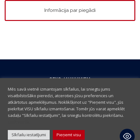
Informācija par piegādi
SEKO JAUNUMIEM
Mēs savā vietnē izmantojam sīkfailus, lai sniegtu jums
visatbilstošāko pieredzi, atceroties jūsu preferences un
atkārtotus apmeklējumus. Noklikšķinot uz "Pieņemt visu", jūs
piekrītat VISU sīkfailu izmantošanai. Tomēr jūs varat apmeklēt
sadaļu "Sīkfailu iestatījumi", lai sniegtu kontrolētu piekrišanu.
Lasīt vairāk
Sīkfailu iestatījumi
Pieņemt visu
Iepirkšanās noteikumi
|
Sīkdatņu politika