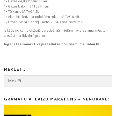
1x Gāzes deglis Pinguin Hiker
1x Gāzes baloniņš 110g Pinguin
1x Tējkanna M-TAC 1.2L
1x Alumīnija krūze ar nolokāmu rokturi M-TAC 0.45L
1x Latvija. Mazā autoceļu karte. 2024. gada izdevums.
Ja kāda no komplektācijā paredzētajām lietām nav pieejama, mēs to
aizstāsim ar līdzvērtīgu preci.
Iegādātās somas tiks piegādātas no uzņēmuma Dabai.lv
MEKLĒT…
GRĀMATU ATLAIŽU MARATONS – NENOKAVĒ!