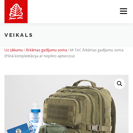
Skip
to
Menu
content
VEIKALS
PAR MUMS
MĒS PIEDĀVĀJAM
VEIKALS
Uz sākumu
/
Ārkārtas gadījumu soma
/
M-TAC Ārkārtas gadījumu soma
(Pilnā komplektācija ar nepilno aptieciņu)
BALTICMAPS
KONTAKTI
LV
EN
LT