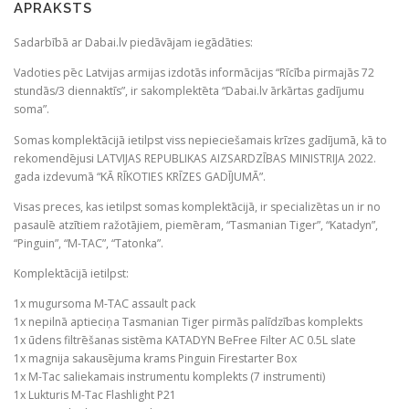
APRAKSTS
komplektācija
ar
Sadarbībā ar Dabai.lv piedāvājam iegādāties:
nepilno
aptieciņu)
Vadoties pēc Latvijas armijas izdotās informācijas “Rīcība pirmajās 72
daudzums
stundās/3 diennaktīs”, ir sakomplektēta “Dabai.lv ārkārtas gadījumu
soma”.
Somas komplektācijā ietilpst viss nepieciešamais krīzes gadījumā, kā to
rekomendējusi LATVIJAS REPUBLIKAS AIZSARDZĪBAS MINISTRIJA 2022.
gada izdevumā “KĀ RĪKOTIES KRĪZES GADĪJUMĀ”.
Visas preces, kas ietilpst somas komplektācijā, ir specializētas un ir no
pasaulē atzītiem ražotājiem, piemēram, “Tasmanian Tiger”, “Katadyn”,
“Pinguin”, “M-TAC”, “Tatonka”.
Komplektācijā ietilpst:
1x mugursoma M-TAC assault pack
1x nepilnā aptieciņa Tasmanian Tiger pirmās palīdzības komplekts
1x ūdens filtrēšanas sistēma KATADYN BeFree Filter AC 0.5L slate
1x magnija sakausējuma krams Pinguin Firestarter Box
1x M-Tac saliekamais instrumentu komplekts (7 instrumenti)
1x Lukturis M-Tac Flashlight P21