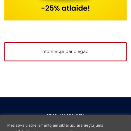
Informācija par piegādi
SEKO JAUNUMIEM
Mēs savā vietnē izmantojam sīkfailus, lai sniegtu jums