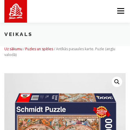
Skip
to
Menu
content
VEIKALS
PAR MUMS
MĒS PIEDĀVĀJAM
VEIKALS
Uz sākumu
/
Puzles un spēles
/
Antīkās pasaules karte. Puzle (angļu
valodā)
BALTICMAPS
KONTAKTI
LV
EN
LT