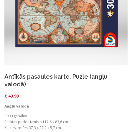
Antīkās pasaules karte. Puzle (angļu
valodā)
€
43.99
Angļu valodā
3000 gabaliņi
Saliktas puzles izmērs 117,6 x 83,6 cm
Kastes izmērs 37,3 x 27,2 x 5,7 cm