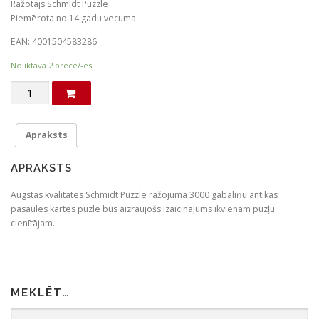
Ražotājs Schmidt Puzzle
Piemērota no 14 gadu vecuma
EAN: 4001504583286
Noliktavā 2 prece/-es
Antīkās
pasaules
karte.
Puzle
Apraksts
(angļu
valodā)
APRAKSTS
daudzums
Augstas kvalitātes Schmidt Puzzle ražojuma 3000 gabaliņu antīkās
pasaules kartes puzle būs aizraujošs izaicinājums ikvienam puzļu
cienītājam.
MEKLĒT…