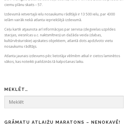
s
€
ciemu plānu skaits – 57.
:
Izdevumā ietvertajā ielu nosaukumu rādītājā ir 13 500 ielu, par 4300
€
9
ielām vairāk nekā atlanta iepriekšējā izdevumā.
.
Ceļu kartē atjaunota arī informācijas par servisa (degvielas uzpildes
1
9
stacijas, viesnīcas u.c. naktsmītnes) un dažāda veida (dabas,
7
9
kultūrvēsturiskie) apskates objektiem, atlantā dots apdzīvoto vietu
.
.
nosaukumu rādītājs.
6
Atlanta jaunais izdevums pēc lietotāja vēlmēm atkal ir cietos laminētos
0
vākos, kas noteikti paildzinās tā kalpošanas laiku.
.
MEKLĒT…
GRĀMATU ATLAIŽU MARATONS – NENOKAVĒ!