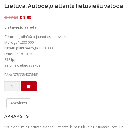
Lietuva. Autoceļu atlants lietuviešu valodā
O
C
€
17.60
€
9.99
r
u
Lietuviešu valodā
i
r
Ceturtais, pilnībā atjaunotais izdevums
g
r
Mērogs 1:200 000
i
e
Pilsētu plāni mērogā 1:20 000
n
n
Izmērs 21 x 30 cm
232 lpp.
a
t
Sējums cietajos vākos
l
p
EAN: 9789984076461
p
r
r
i
Lietuva.
Autoceļu
i
c
atlants
c
e
lietuviešu
Apraksts
e
i
valodā
daudzums
w
s
APRAKSTS
a
:
Šis ir vienīgais Lietuvas autoceļu atlants, kurā ir tik liels Lietuvas pilsētu un