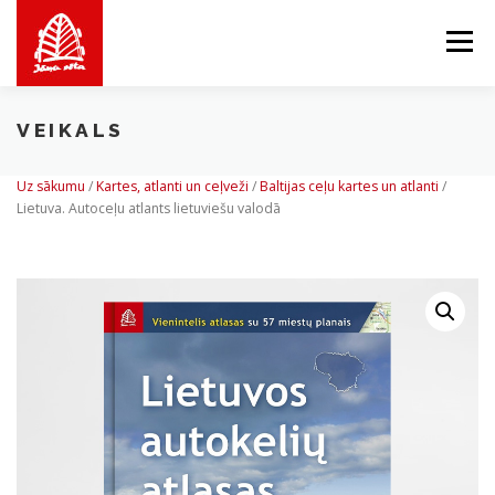
Skip
to
Menu
content
VEIKALS
PAR MUMS
MĒS PIEDĀVĀJAM
VEIKALS
Uz sākumu
/
Kartes, atlanti un ceļveži
/
Baltijas ceļu kartes un atlanti
/
Lietuva. Autoceļu atlants lietuviešu valodā
BALTICMAPS
KONTAKTI
LV
EN
LT