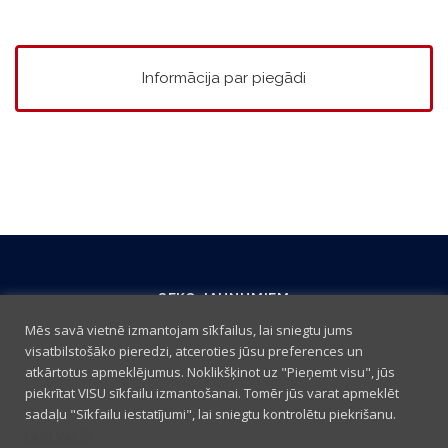
Informācija par piegādi
SEKO JAUNUMIEM
Mēs savā vietnē izmantojam sīkfailus, lai sniegtu jums
visatbilstošāko pieredzi, atceroties jūsu preferences un
atkārtotus apmeklējumus. Noklikšķinot uz "Pieņemt visu", jūs
piekrītat VISU sīkfailu izmantošanai. Tomēr jūs varat apmeklēt
sadaļu "Sīkfailu iestatījumi", lai sniegtu kontrolētu piekrišanu.
Lasīt vairāk