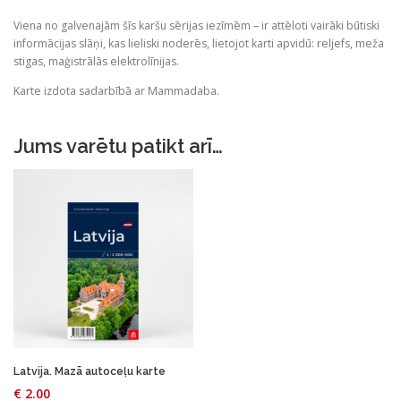
w
s
Skrīveru
a
:
Viena no galvenajām šīs karšu sērijas iezīmēm – ir attēloti vairāki būtiski
novads
informācijas slāņi, kas lieliski noderēs, lietojot karti apvidū: reljefs, meža
s
€
daudzums
stigas, maģistrālās elektrolīnijas.
:
Karte izdota sadarbībā ar Mammadaba.
€
1
.
4
0
Jums varētu patikt arī…
.
0
9
.
0
.
Latvija. Mazā autoceļu karte
€
2.00