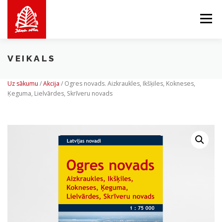
Skip
to
Menu
content
VEIKALS
PAR MUMS
MĒS PIEDĀVĀJAM
VEIKALS
Uz sākumu
/
Akcija
/
Ogres novads. Aizkraukles, Ikšķiles, Kokneses,
Ķeguma, Lielvārdes, Skrīveru novads
BALTICMAPS
KONTAKTI
LV
EN
LT