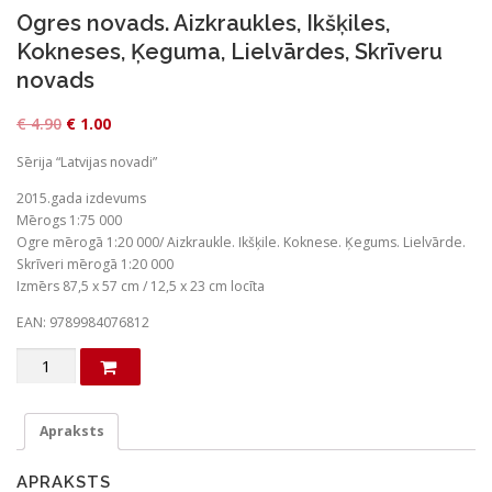
Ogres novads. Aizkraukles, Ikšķiles,
Kokneses, Ķeguma, Lielvārdes, Skrīveru
novads
O
C
€
4.90
€
1.00
r
u
Sērija “Latvijas novadi”
i
r
2015.gada izdevums
g
r
Mērogs 1:75 000
i
e
Ogre mērogā 1:20 000/ Aizkraukle. Ikšķile. Koknese. Ķegums. Lielvārde.
n
n
Skrīveri mērogā 1:20 000
Izmērs 87,5 x 57 cm / 12,5 x 23 cm locīta
a
t
l
p
EAN: 9789984076812
p
r
Ogres
r
i
novads.
Aizkraukles,
i
c
Ikšķiles,
Apraksts
c
e
Kokneses,
e
i
Ķeguma,
APRAKSTS
Lielvārdes,