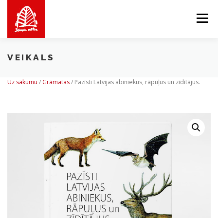
Skip
to
Menu
content
VEIKALS
PAR MUMS
MĒS PIEDĀVĀJAM
VEIKALS
Uz sākumu
/
Grāmatas
/
Pazīsti Latvijas abiniekus, rāpuļus un zīdītājus.
BALTICMAPS
KONTAKTI
LV
EN
LT