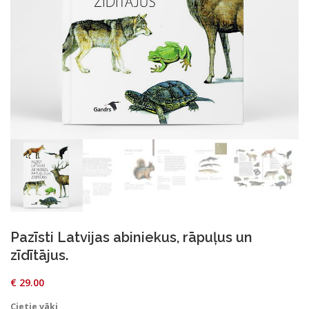
Pazīsti Latvijas abiniekus, rāpuļus un
zīdītājus.
€
29.00
Cietie vāki