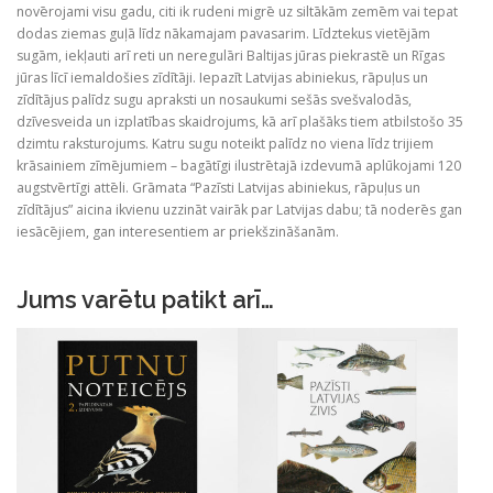
novērojami visu gadu, citi ik rudeni migrē uz siltākām zemēm vai tepat
dodas ziemas guļā līdz nākamajam pavasarim. Līdztekus vietējām
sugām, iekļauti arī reti un neregulāri Baltijas jūras piekrastē un Rīgas
jūras līcī iemaldošies zīdītāji. Iepazīt Latvijas abiniekus, rāpuļus un
zīdītājus palīdz sugu apraksti un nosaukumi sešās svešvalodās,
dzīvesveida un izplatības skaidrojums, kā arī plašāks tiem atbilstošo 35
dzimtu raksturojums. Katru sugu noteikt palīdz no viena līdz trijiem
krāsainiem zīmējumiem – bagātīgi ilustrētajā izdevumā aplūkojami 120
augstvērtīgi attēli. Grāmata “Pazīsti Latvijas abiniekus, rāpuļus un
zīdītājus” aicina ikvienu uzzināt vairāk par Latvijas dabu; tā noderēs gan
iesācējiem, gan interesentiem ar priekšzināšanām.
Jums varētu patikt arī…