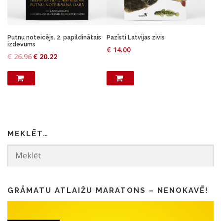
Putnu noteicējs. 2. papildinātais
Pazīsti Latvijas zivis
izdevums
€
14.00
O
C
€
26.96
€
20.22
r
u
i
r
g
r
i
e
n
n
a
t
l
p
p
r
r
i
MEKLĒT…
i
c
c
e
e
i
w
s
a
:
s
€
:
GRĀMATU ATLAIŽU MARATONS – NENOKAVĒ!
€
2
0
2
.