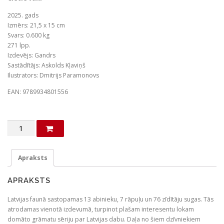
2025. gads
Izmērs: 21,5 x 15 cm
Svars: 0.600 kg
271 lpp.
Izdevējs: Gandrs
Sastādītājs: Askolds Kļaviņš
Ilustrators: Dmitrijs Paramonovs
EAN: 9789934801556
Pazīsti
Latvijas
abiniekus,
rāpuļus
Apraksts
un
zīdītājus.
APRAKSTS
daudzums
Latvijas faunā sastopamas 13 abinieku, 7 rāpuļu un 76 zīdītāju sugas. Tās
atrodamas vienotā izdevumā, turpinot plašam interesentu lokam
domāto grāmatu sēriju par Latvijas dabu. Daļa no šiem dzīvniekiem