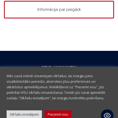
Informācija par piegādi
SEKO JAUNUMIEM
Mēs savā vietnē izmantojam sīkfailus, lai sniegtu jums
visatbilstošāko pieredzi, atceroties jūsu preferences un
atkārtotus apmeklējumus. Noklikšķinot uz "Pieņemt visu", jūs
piekrītat VISU sīkfailu izmantošanai. Tomēr jūs varat apmeklēt
sadaļu "Sīkfailu iestatījumi", lai sniegtu kontrolētu piekrišanu.
Lasīt vairāk
Sīkfailu iestatījumi
Pieņemt visu
Iepirkšanās noteikumi
|
Sīkdatņu politika