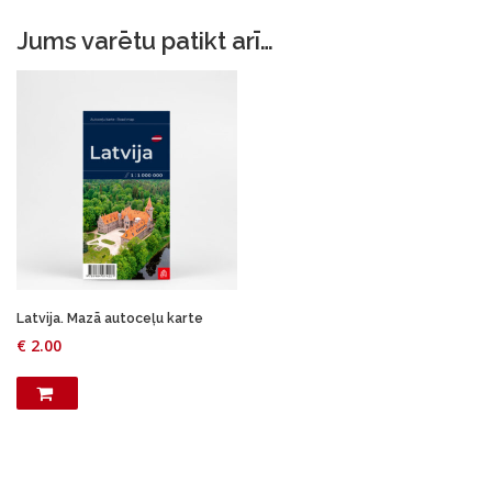
:
€
1
Jums varētu patikt arī…
.
4
0
.
0
9
.
0
.
Latvija. Mazā autoceļu karte
€
2.00