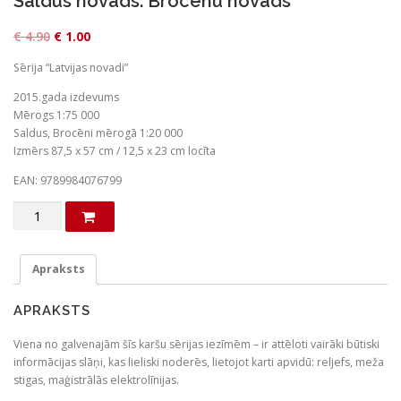
Saldus novads. Brocēnu novads
O
C
€
4.90
€
1.00
r
u
Sērija “Latvijas novadi”
i
r
2015.gada izdevums
g
r
Mērogs 1:75 000
i
e
Saldus, Brocēni mērogā 1:20 000
n
n
Izmērs 87,5 x 57 cm / 12,5 x 23 cm locīta
a
t
EAN: 9789984076799
l
p
Saldus
p
r
novads.
r
i
Brocēnu
novads
i
c
Apraksts
daudzums
c
e
APRAKSTS
e
i
w
s
Viena no galvenajām šīs karšu sērijas iezīmēm – ir attēloti vairāki būtiski
a
:
informācijas slāņi, kas lieliski noderēs, lietojot karti apvidū: reljefs, meža
stigas, maģistrālās elektrolīnijas.
s
€