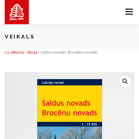
Skip
to
Menu
content
VEIKALS
PAR MUMS
MĒS PIEDĀVĀJAM
VEIKALS
Uz sākumu
/
Akcija
/
Saldus novads. Brocēnu novads
BALTICMAPS
KONTAKTI
LV
EN
LT