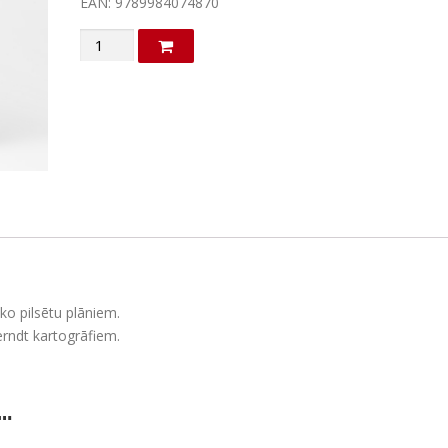
EAN: 9789984074870
Vācija.
Autoceļu
karte
daudzums
ko pilsētu plāniem.
erndt kartogrāfiem.
…