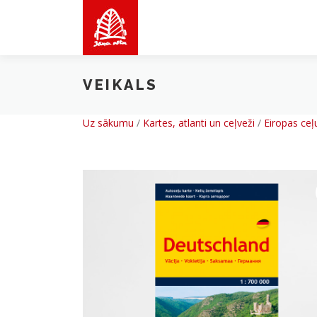
Skip
to
content
VEIKALS
Uz sākumu
/
Kartes, atlanti un ceļveži
/
Eiropas ceļu