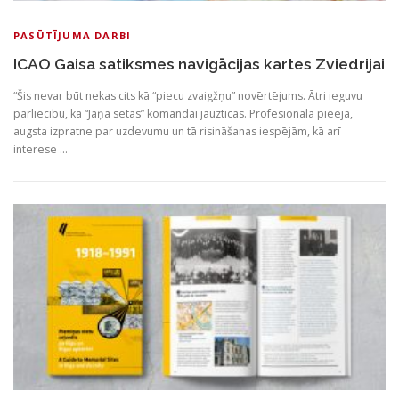
PASŪTĪJUMA DARBI
ICAO Gaisa satiksmes navigācijas kartes Zviedrijai
“Šis nevar būt nekas cits kā “piecu zvaigžņu” novērtējums. Ātri ieguvu
pārliecību, ka “Jāņa sētas” komandai jāuzticas. Profesionāla pieeja,
augsta izpratne par uzdevumu un tā risināšanas iespējām, kā arī
interese …