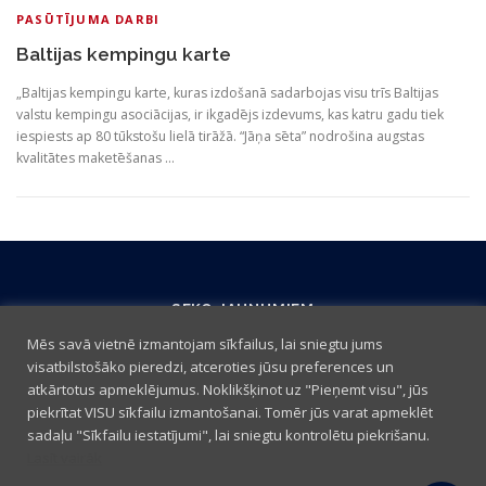
PASŪTĪJUMA DARBI
Baltijas kempingu karte
„Baltijas kempingu karte, kuras izdošanā sadarbojas visu trīs Baltijas
valstu kempingu asociācijas, ir ikgadējs izdevums, kas katru gadu tiek
iespiests ap 80 tūkstošu lielā tirāžā. “Jāņa sēta” nodrošina augstas
kvalitātes maketēšanas …
SEKO JAUNUMIEM
Mēs savā vietnē izmantojam sīkfailus, lai sniegtu jums
visatbilstošāko pieredzi, atceroties jūsu preferences un
atkārtotus apmeklējumus. Noklikšķinot uz "Pieņemt visu", jūs
piekrītat VISU sīkfailu izmantošanai. Tomēr jūs varat apmeklēt
sadaļu "Sīkfailu iestatījumi", lai sniegtu kontrolētu piekrišanu.
Lasīt vairāk