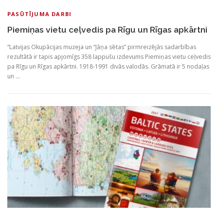
PASŪTĪJUMA DARBI
Piemiņas vietu ceļvedis pa Rīgu un Rīgas apkārtni
“Latvijas Okupācijas muzeja un “Jāņa sētas” pirmreizējās sadarbības
rezultātā ir tapis apjomīgs 358 lappušu izdevums Piemiņas vietu ceļvedis
pa Rīgu un Rīgas apkārtni. 1918-1991 divās valodās. Grāmatā ir 5 nodaļas
un …