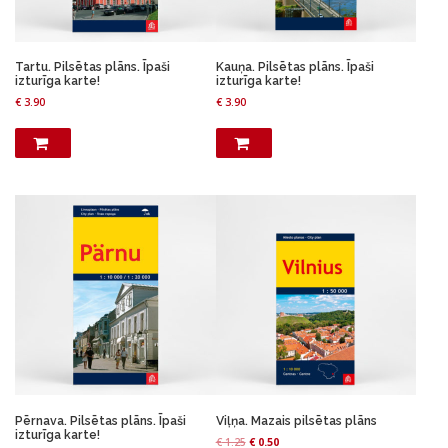
s
€
:
:
€
0
€
0
.
.
1
5
Tartu. Pilsētas plāns. Īpaši
Kauņa. Pilsētas plāns. Īpaši
3
5
.
0
izturīga karte!
izturīga karte!
.
0
5
.
€
3.90
€
3.90
0
.
0
0
.
.
Pērnava. Pilsētas plāns. Īpaši
Viļņa. Mazais pilsētas plāns
izturīga karte!
O
C
€
1.25
€
0.50