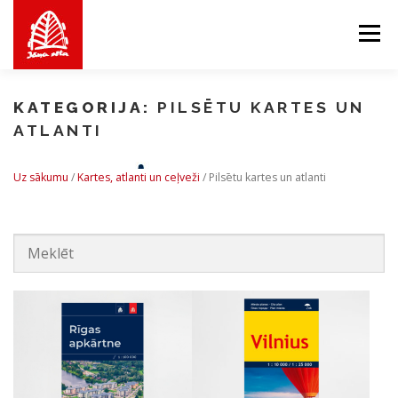
Skip
to
Menu
content
PAR MUMS
MĒS PIEDĀVĀJAM
VEIKALS
KATEGORIJA:
PILSĒTU KARTES UN
ATLANTI
BALTICMAPS
KONTAKTI
Uz sākumu
/
Kartes, atlanti un ceļveži
/
Pilsētu kartes un atlanti
LV
EN
LT