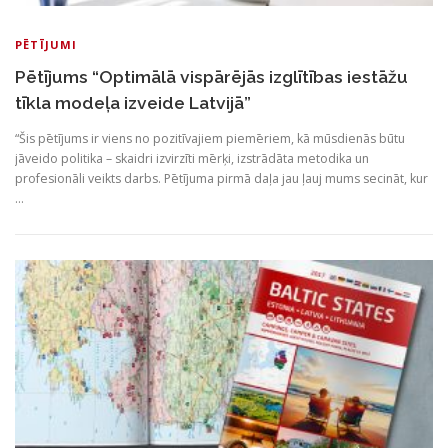
PĒTĪJUMI
Pētījums “Optimālā vispārējās izglītības iestāžu
tīkla modeļa izveide Latvijā”
“Šis pētījums ir viens no pozitīvajiem piemēriem, kā mūsdienās būtu
jāveido politika – skaidri izvirzīti mērķi, izstrādāta metodika un
profesionāli veikts darbs. Pētījuma pirmā daļa jau ļauj mums secināt, kur
…