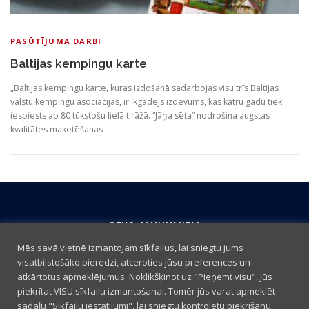
PASŪTĪJUMA DARBI
Baltijas kempingu karte
„Baltijas kempingu karte, kuras izdošanā sadarbojas visu trīs Baltijas
valstu kempingu asociācijas, ir ikgadējs izdevums, kas katru gadu tiek
iespiests ap 80 tūkstošu lielā tirāžā. “Jāņa sēta” nodrošina augstas
kvalitātes maketēšanas …
SEKO JAUNUMIEM
Mēs savā vietnē izmantojam sīkfailus, lai sniegtu jums
visatbilstošāko pieredzi, atceroties jūsu preferences un
atkārtotus apmeklējumus. Noklikšķinot uz "Pieņemt visu", jūs
piekrītat VISU sīkfailu izmantošanai. Tomēr jūs varat apmeklēt
sadaļu "Sīkfailu iestatījumi", lai sniegtu kontrolētu piekrišanu.