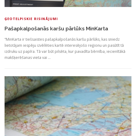
ĢEOTELPISKIE RISINĀJUMI
Pašapkalpošanās karšu pārlūks MinKarta
“MinKarta ir tiešsaistes pašapkalpošanās karšu pārlūks, kas sniedz
lietotājam iespēju izvēlēties kartē interesējošo reģionu un pasūtīt tā
izdruku uz papīra. Tā var būt pilsēta, kur pavadīta bērnība, iecienītākā
makšķerēšanas vieta vai …