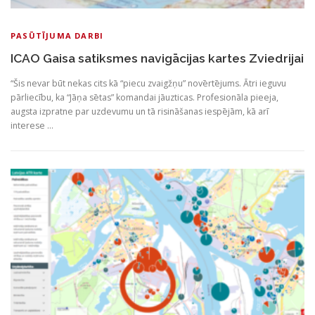
PASŪTĪJUMA DARBI
ICAO Gaisa satiksmes navigācijas kartes Zviedrijai
“Šis nevar būt nekas cits kā “piecu zvaigžņu” novērtējums. Ātri ieguvu
pārliecību, ka “Jāņa sētas” komandai jāuzticas. Profesionāla pieeja,
augsta izpratne par uzdevumu un tā risināšanas iespējām, kā arī
interese …