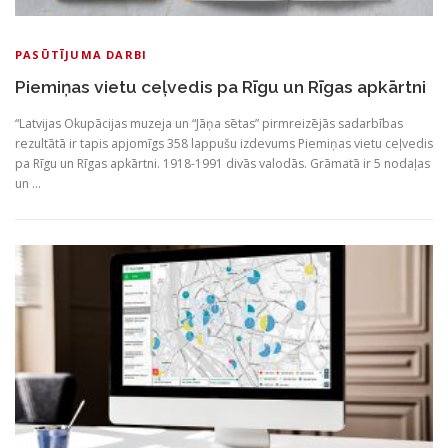
PASŪTĪJUMA DARBI
Piemiņas vietu ceļvedis pa Rīgu un Rīgas apkārtni
“Latvijas Okupācijas muzeja un “Jāņa sētas” pirmreizējās sadarbības
rezultātā ir tapis apjomīgs 358 lappušu izdevums Piemiņas vietu ceļvedis
pa Rīgu un Rīgas apkārtni. 1918-1991 divās valodās. Grāmatā ir 5 nodaļas
un …